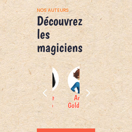
NOS AUTEURS
Découvrez
les
magiciens
ine
Amélie
Anaïs
Briony
Ca
re
Vidélo
Goldemberg
May
L
Smith